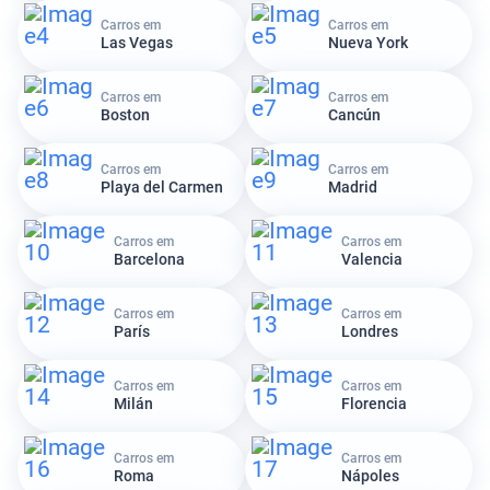
Carros em
Carros em
Las Vegas
Nueva York
Carros em
Carros em
Boston
Cancún
Carros em
Carros em
Playa del Carmen
Madrid
Carros em
Carros em
Barcelona
Valencia
Carros em
Carros em
París
Londres
Carros em
Carros em
Milán
Florencia
Carros em
Carros em
Roma
Nápoles