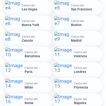
Carros em
Carros em
Las Vegas
San Francisco
Carros em
Carros em
Nueva York
Boston
Carros em
Carros em
Cancún
Madrid
Carros em
Carros em
Barcelona
Valencia
Carros em
Carros em
París
Londres
Carros em
Carros em
Milán
Florencia
Carros em
Carros em
Roma
Nápoles